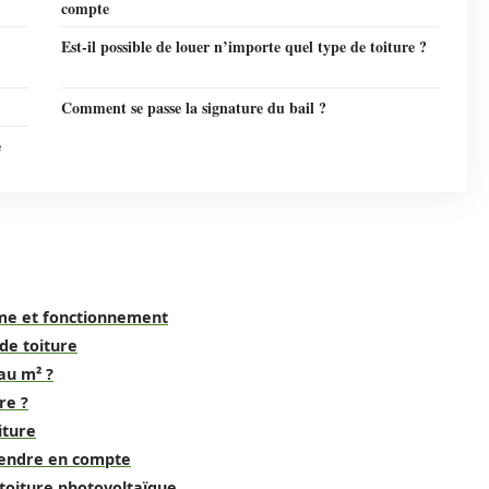
compte
Est-il possible de louer n’importe quel type de toiture ?
Comment se passe la signature du bail ?
e
sme et fonctionnement
de toiture
au m² ?
re ?
iture
prendre en compte
 toiture photovoltaïque