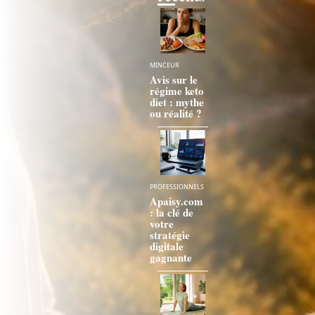
MINCEUR
Avis sur le
régime keto
diet : mythe
ou réalité ?
PROFESSIONNELS
Apaisy.com
: la clé de
votre
stratégie
digitale
gagnante