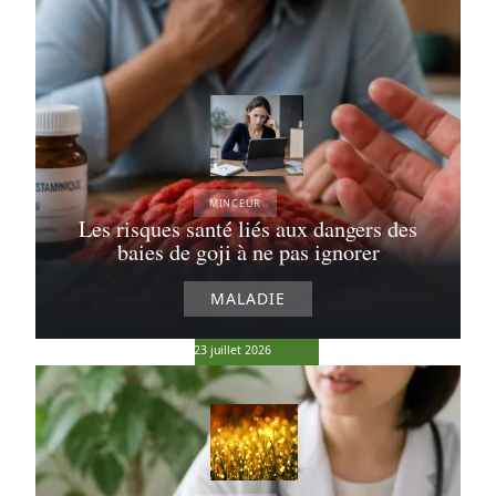
votre appétit
1 août 2026
MINCEUR
Les risques santé liés aux dangers des
Pourquoi les
baies de goji à ne pas ignorer
avis sur le
Nutra Burn
suscitent de
MALADIE
tant
d’interrogations
23 juillet 2026