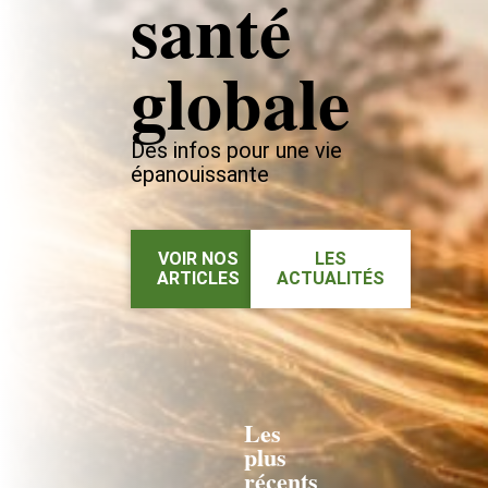
santé
globale
Des infos pour une vie
épanouissante
VOIR NOS
LES
ARTICLES
ACTUALITÉS
Les
plus
récents