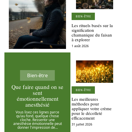
BIEN-ÊTRE
Les rituels basés sur la
signification
chamanique du faisan
à explorer
1 août 2026
Bien-être
Que faire quand on se
BIEN-ÊTRE
sent
émotionnellement
Les meilleures
anesthésié
méthodes pour
appliquer votre crème
Vous lisez ces lignes parce
pour le décolleté
qu’au fond, quelque chose
efficacement
cloche. Ressentir une
anesthésie émotionnelle peut
31 juillet 2026
donner l'impression de
…