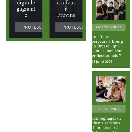
digitale
coiffeur
gagnant
à
e
Provins
PROFESSIONNELS
PROFESSIONNELS
PROFESSIONNELS
Top 5 des
perceurs à Bourg
en Bresse : qui
sont les meilleurs
professionnels ?
25 juillet 2026
PROFESSIONNELS
Témoignages de
clients satisfaits
d’un perceur à