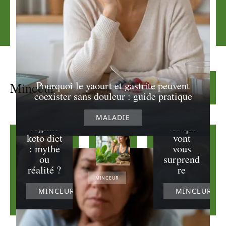
Par quoi
remplac
er le
Pourquoi le yaourt et gastrite peuvent
Minceur
Lire la suite
beurre :
coexister sans douleur : guide pratique
Avis sur
10
le
alternati
MALADIE
régime
ves qui
keto diet
vont
: mythe
vous
ou
surprend
réalité ?
re
MINCEUR
MINCEUR
MINCEUR
Les secrets
du plant du
gymnema
gurmar pour
contrôler