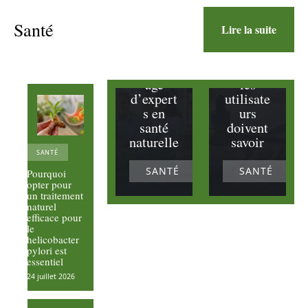
gymnem
le
a
bourgeo
Santé
Lire la suite
sylvestre
n de
et
figuier :
témoign
ce que
age
les
d’expert
utilisate
s en
urs
santé
doivent
naturelle
savoir
SANTÉ
SANTÉ
SANTÉ
Pourquoi
opter pour
un traitement
naturel
efficace pour
le
helicobacter
pylori est
essentiel
24 juillet 2026