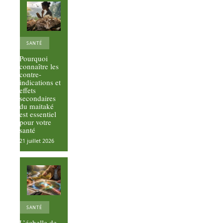
SANTÉ
Pourquoi
connaître les
contre-
indications et
effets
secondaires
du maitaké
est essentiel
pour votre
santé
21 juillet 2026
SANTÉ
L’échelle de