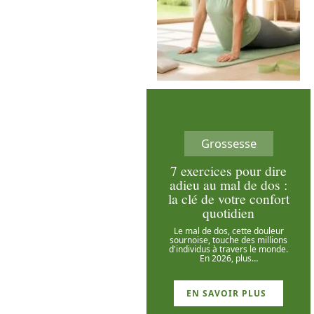
Grossesse
7 exercices pour dire
adieu au mal de dos :
la clé de votre confort
quotidien
Le mal de dos, cette douleur
sournoise, touche des millions
d'individus à travers le monde.
En 2026, plus
…
EN SAVOIR PLUS