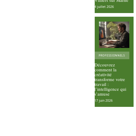
Villiers sur Marne
4 juillet 2026
PROFESSIONNELS
Découvrez
comment la
créativité
transforme votre
travail :
l’intelligence qui
s’amuse
17 juin 2026
Découve
rte des
Contre-
bienfaits
indicatio
du
ns pour