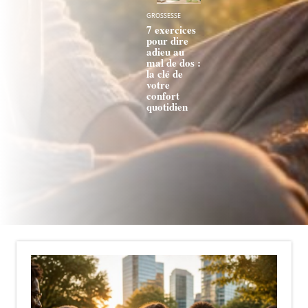
GROSSESSE
7 exercices
pour dire
adieu au
mal de dos :
la clé de
votre
confort
quotidien