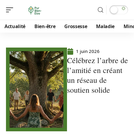
Actualité
Bien-être
Grossesse
Maladie
Min
1 juin 2026
Célébrez l’arbre de
l’amitié en créant
un réseau de
soutien solide