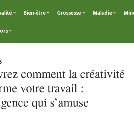
alité
Bien-être
Grossesse
Maladie
Min
iors
6
rez comment la créativité
rme votre travail :
ligence qui s’amuse