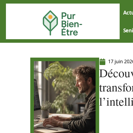
Actu
Sen
17 juin 202
Découv
transfo
l’intel