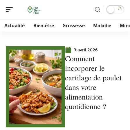
Actualité
Bien-être
Grossesse
Maladie
Min
3 avril 2026
Comment
incorporer le
cartilage de poulet
dans votre
alimentation
quotidienne ?