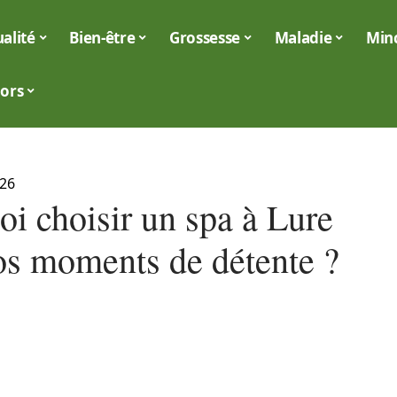
alité
Bien-être
Grossesse
Maladie
Min
iors
026
oi choisir un spa à Lure
os moments de détente ?