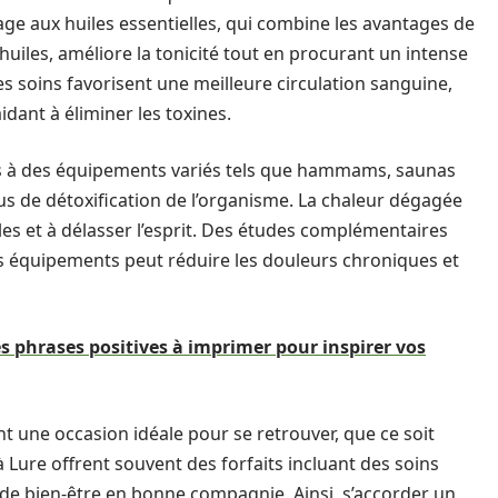
ge aux huiles essentielles, qui combine les avantages de
 huiles, améliore la tonicité tout en procurant un intense
es soins favorisent une meilleure circulation sanguine,
idant à éliminer les toxines.
ès à des équipements variés tels que hammams, saunas
us de détoxification de l’organisme. La chaleur dégagée
les et à délasser l’esprit. Des études complémentaires
es équipements peut réduire les douleurs chroniques et
 phrases positives à imprimer pour inspirer vos
 une occasion idéale pour se retrouver, que ce soit
à Lure offrent souvent des forfaits incluant des soins
 de bien-être en bonne compagnie. Ainsi, s’accorder un