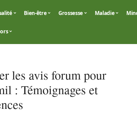
alité
Bien-être
Grossesse
Maladie
Min
iors
er les avis forum pour
mil : Témoignages et
ences