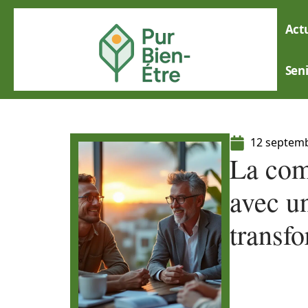
Actu
Sen
12 septem
La com
avec u
transfo