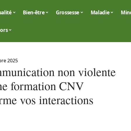
alité
Bien-être
Grossesse
Maladie
Min
iors
bre 2025
munication non violente
ne formation CNV
rme vos interactions