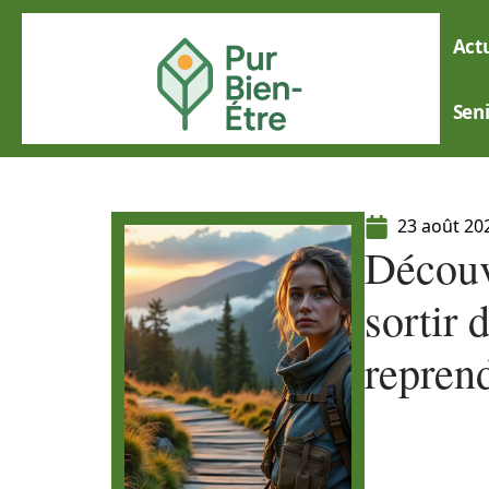
Actu
Sen
23 août 20
Découv
sortir 
reprend