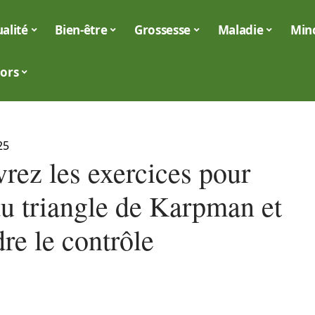
alité
Bien-être
Grossesse
Maladie
Min
iors
25
rez les exercices pour
du triangle de Karpman et
re le contrôle