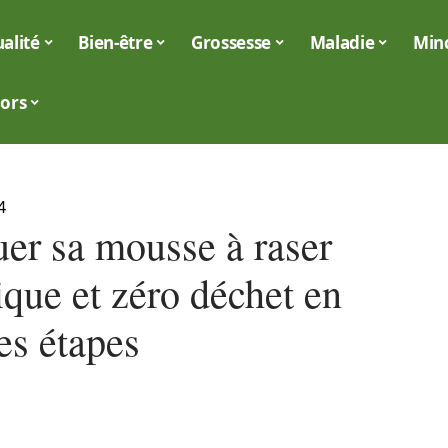
alité
Bien-être
Grossesse
Maladie
Min
iors
4
uer sa mousse à raser
ique et zéro déchet en
es étapes