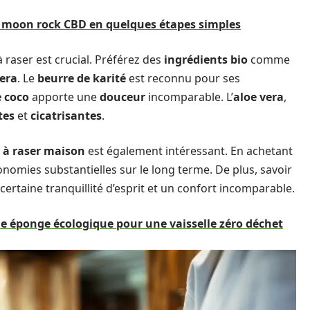
a moon rock CBD en quelques étapes simples
raser est crucial. Préférez des
ingrédients bio
comme
vera
. Le
beurre de karité
est reconnu pour ses
e coco
apporte une
douceur
incomparable. L’
aloe vera
,
tes
et
cicatrisantes
.
à raser maison
est également intéressant. En achetant
onomies substantielles sur le long terme. De plus, savoir
ertaine tranquillité d’esprit et un confort incomparable.
ne éponge écologique pour une vaisselle zéro déchet