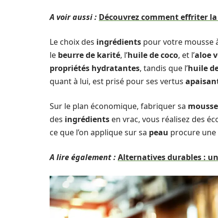
A voir aussi :
Découvrez comment effriter l
Le choix des
ingrédients
pour votre mousse à 
le
beurre de karité
, l’
huile de coco
, et l’
aloe 
propriétés hydratantes
, tandis que l’
huile d
quant à lui, est prisé pour ses vertus
apaisan
Sur le plan économique, fabriquer sa
mousse 
des
ingrédients
en vrac, vous réalisez des éc
ce que l’on applique sur sa
peau
procure une c
A lire également :
Alternatives durables : u