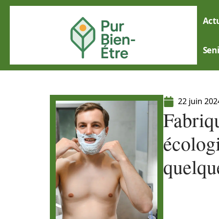
Actu
Sen
22 juin 202
Fabriq
écolog
quelqu