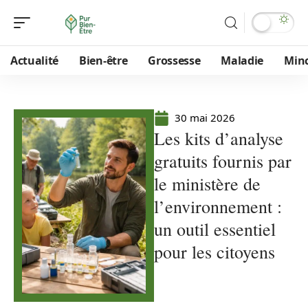
Actualité
Bien-être
Grossesse
Maladie
Min
30 mai 2026
Les kits d’analyse
gratuits fournis par
le ministère de
l’environnement :
un outil essentiel
pour les citoyens