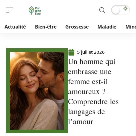
Actualité
Bien-être
Grossesse
Maladie
Min
5 juillet 2026
Un homme qui
embrasse une
femme est-il
amoureux ?
Comprendre les
langages de
l’amour