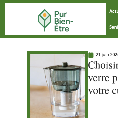
Actu
Sen
21 juin 202
Choisir
verre 
votre c