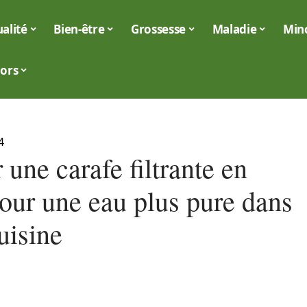
alité
Bien-être
Grossesse
Maladie
Min
iors
4
 une carafe filtrante en
pour une eau plus pure dans
uisine