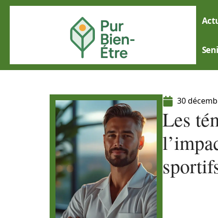
Actu
Sen
30 décemb
Les té
l’impa
sportif