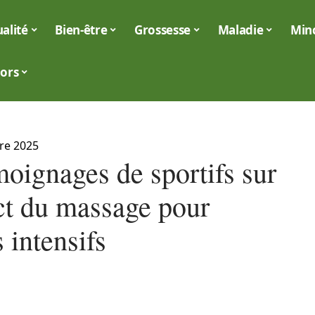
alité
Bien-être
Grossesse
Maladie
Min
iors
re 2025
moignages de sportifs sur
ct du massage pour
s intensifs