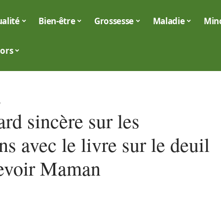
alité
Bien-être
Grossesse
Maladie
Min
iors
6
rd sincère sur les
s avec le livre sur le deuil
evoir Maman