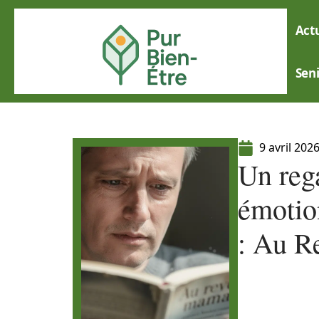
Actu
Sen
9 avril 202
Un rega
émotion
: Au R