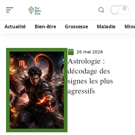
Actualité
Bien-être
Grossesse
Maladie
Min
26 mai 2026
Astrologie :
décodage des
signes les plus
agressifs