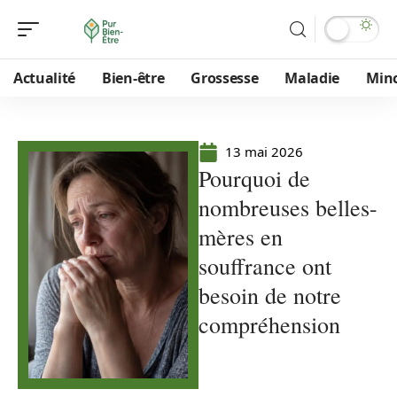
Actualité
Bien-être
Grossesse
Maladie
Min
13 mai 2026
Pourquoi de
nombreuses belles-
mères en
souffrance ont
besoin de notre
compréhension