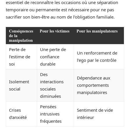
essentiel de reconnaître les occasions où une séparation
temporaire ou permanente est nécessaire pour ne pas
sacrifier son bien-être au nom de l’obligation familiale.
Conséquences
Pour les victimes
Pour les manipulateurs
de la
manipulation
Perte de
Une perte de
Un renforcement de
l’estime de
confiance
l’ego par le contrôle
soi
durable
Des
Dépendance aux
Isolement
interactions
comportements
social
sociales
manipulatoires
diminuées
Pensées
Crises
Sentiment de vide
intrusives
d’anxiété
intérieur
fréquentes