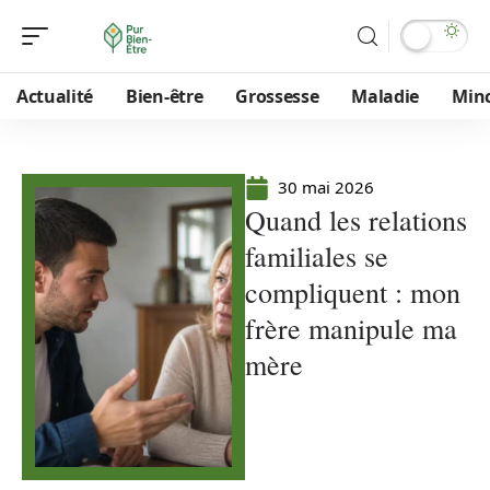
Actualité
Bien-être
Grossesse
Maladie
Min
30 mai 2026
Quand les relations
familiales se
compliquent : mon
frère manipule ma
mère