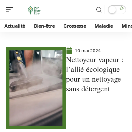
Actualité
Bien-être
Grossesse
Maladie
Min
10 mai 2024
Nettoyeur vapeur :
l’allié écologique
pour un nettoyage
sans détergent