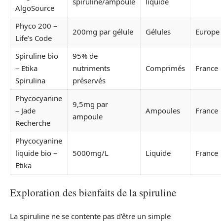
spiruline/ampoule
liquide
AlgoSource
Phyco 200 –
200mg par gélule
Gélules
Europe
Life’s Code
Spiruline bio
95% de
– Etika
nutriments
Comprimés
France
Spirulina
préservés
Phycocyanine
9,5mg par
– Jade
Ampoules
France
ampoule
Recherche
Phycocyanine
liquide bio –
5000mg/L
Liquide
France
Etika
Exploration des bienfaits de la spiruline
La spiruline ne se contente pas d’être un simple