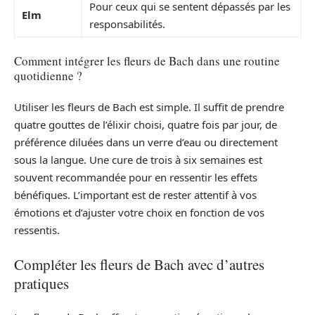
Pour ceux qui se sentent dépassés par les
Elm
responsabilités.
Comment intégrer les fleurs de Bach dans une routine
quotidienne ?
Utiliser les fleurs de Bach est simple. Il suffit de prendre
quatre gouttes de l’élixir choisi, quatre fois par jour, de
préférence diluées dans un verre d’eau ou directement
sous la langue. Une cure de trois à six semaines est
souvent recommandée pour en ressentir les effets
bénéfiques. L’important est de rester attentif à vos
émotions et d’ajuster votre choix en fonction de vos
ressentis.
Compléter les fleurs de Bach avec d’autres
pratiques