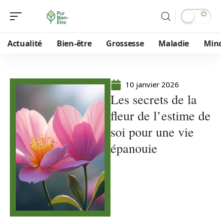
Actualité
Bien-être
Grossesse
Maladie
Min
10 janvier 2026
Les secrets de la
fleur de l’estime de
soi pour une vie
épanouie