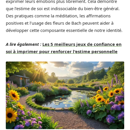
exprimer leurs émotions plus librement. Cela démontre
que l’estime de soi est indissociable du bien-être général.
Des pratiques comme la méditation, les affirmations
positives et l’usage des fleurs de Bach peuvent aider à
développer cette composante essentielle de notre identité.
A lire également :
Les 5 meilleurs jeux de confiance en
soi à imprimer pour renforcer l'estime personnelle