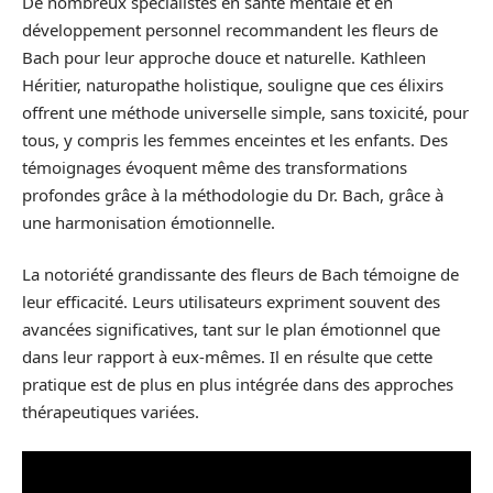
De nombreux spécialistes en santé mentale et en
développement personnel recommandent les fleurs de
Bach pour leur approche douce et naturelle. Kathleen
Héritier, naturopathe holistique, souligne que ces élixirs
offrent une méthode universelle simple, sans toxicité, pour
tous, y compris les femmes enceintes et les enfants. Des
témoignages évoquent même des transformations
profondes grâce à la méthodologie du Dr. Bach, grâce à
une harmonisation émotionnelle.
La notoriété grandissante des fleurs de Bach témoigne de
leur efficacité. Leurs utilisateurs expriment souvent des
avancées significatives, tant sur le plan émotionnel que
dans leur rapport à eux-mêmes. Il en résulte que cette
pratique est de plus en plus intégrée dans des approches
thérapeutiques variées.