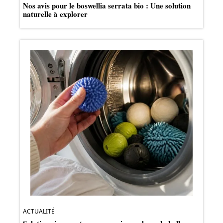
Nos avis pour le boswellia serrata bio : Une solution
naturelle à explorer
ACTUALITÉ