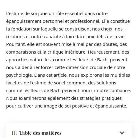
L’estime de soi joue un rôle essentiel dans notre
épanouissement personnel et professionnel. Elle constitue
la fondation sur laquelle se construisent nos choix, nos
relations et notre capacité à faire face aux défis de la vie.
Pourtant, elle est souvent mise à mal par des doutes, des
comparaisons et la critique intérieure. Heureusement, des
approches naturelles, comme les fleurs de Bach, peuvent
nous aider à renforcer cette dimension cruciale de notre
psychologie. Dans cet article, nous explorons les multiples
facettes de l’estime de soi et comment des solutions
comme les fleurs de Bach peuvent nourrir notre confiance.
Nous examinerons également des stratégies pratiques
pour cultiver une image de soi positive et épanouissante.
Table des matières