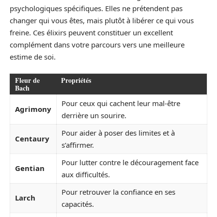
psychologiques spécifiques. Elles ne prétendent pas
changer qui vous êtes, mais plutôt à libérer ce qui vous
freine. Ces élixirs peuvent constituer un excellent
complément dans votre parcours vers une meilleure
estime de soi.
Fleur de
Propriétés
Bach
Pour ceux qui cachent leur mal-être
Agrimony
derrière un sourire.
Pour aider à poser des limites et à
Centaury
s’affirmer.
Pour lutter contre le découragement face
Gentian
aux difficultés.
Pour retrouver la confiance en ses
Larch
capacités.