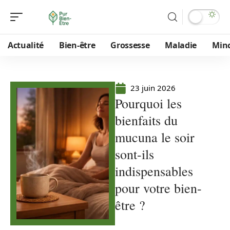
Actualité
Bien-être
Grossesse
Maladie
Min
23 juin 2026
Pourquoi les
bienfaits du
mucuna le soir
sont-ils
indispensables
pour votre bien-
être ?