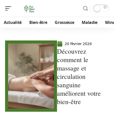
Actualité
Bien-être
Grossesse
Maladie
Min
20 février 2026
Découvrez
comment le
massage et
circulation
sanguine
améliorent votre
bien-être