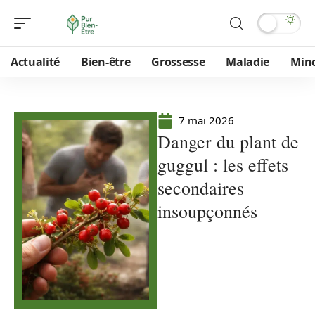
Actualité
Bien-être
Grossesse
Maladie
Min
7 mai 2026
Danger du plant de
guggul : les effets
secondaires
insoupçonnés