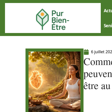
Actu
Sen
6 juillet 20
Commen
peuvent
être au