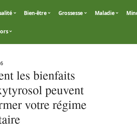
alité
Bien-être
Grossesse
Maladie
Min
iors
26
t les bienfaits
ytyrosol peuvent
ormer votre régime
taire