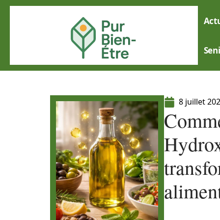
Actu
Sen
8 juillet 20
Commen
Hydrox
transf
alimen