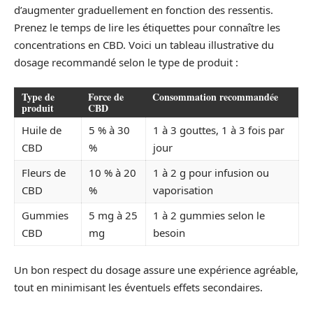
d’augmenter graduellement en fonction des ressentis.
Prenez le temps de lire les étiquettes pour connaître les
concentrations en CBD. Voici un tableau illustrative du
dosage recommandé selon le type de produit :
Type de
Force de
Consommation recommandée
produit
CBD
Huile de
5 % à 30
1 à 3 gouttes, 1 à 3 fois par
CBD
%
jour
Fleurs de
10 % à 20
1 à 2 g pour infusion ou
CBD
%
vaporisation
Gummies
5 mg à 25
1 à 2 gummies selon le
CBD
mg
besoin
Un bon respect du dosage assure une expérience agréable,
tout en minimisant les éventuels effets secondaires.