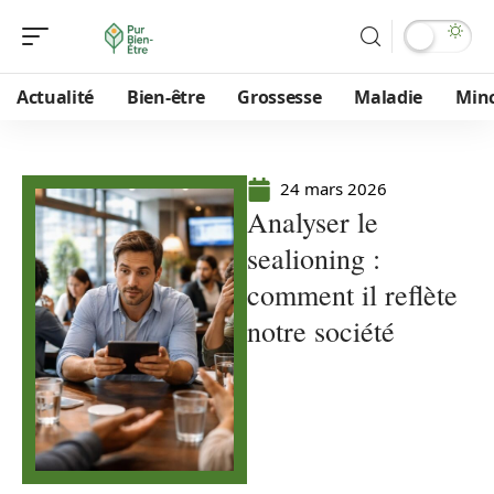
Actualité
Bien-être
Grossesse
Maladie
Min
24 mars 2026
Analyser le
sealioning :
comment il reflète
notre société