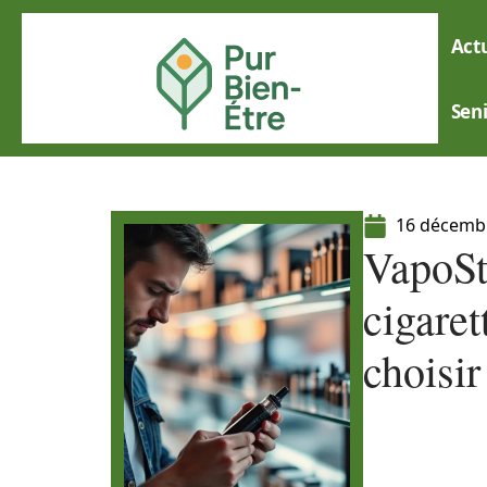
Actu
Sen
16 décemb
VapoSt
cigare
choisir