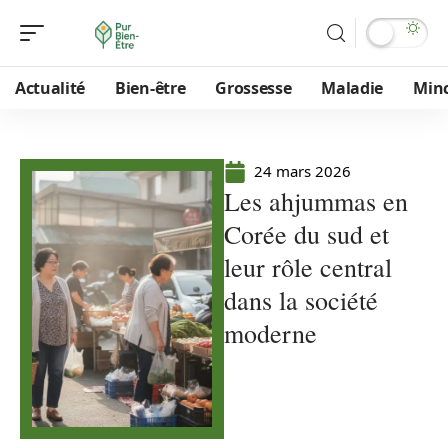
Actualité
Bien-être
Grossesse
Maladie
Min
24 mars 2026
Les ahjummas en
Corée du sud et
leur rôle central
dans la société
moderne