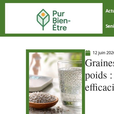
Actu
Sen
12 juin 202
Graines
poids :
efficac