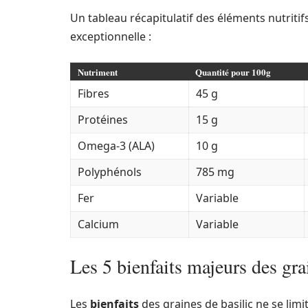
Un tableau récapitulatif des éléments nutritif
exceptionnelle :
Nutriment
Quantité pour 100g
Fibres
45 g
Protéines
15 g
Omega-3 (ALA)
10 g
Polyphénols
785 mg
Fer
Variable
Calcium
Variable
Les 5 bienfaits majeurs des gra
Les
bienfaits
des graines de basilic ne se limi