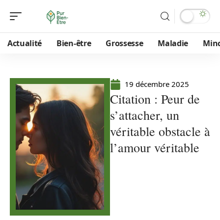
Actualité
Bien-être
Grossesse
Maladie
Min
19 décembre 2025
Citation : Peur de
s’attacher, un
véritable obstacle à
l’amour véritable