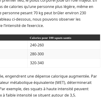
 premier lieu, le poids corporel joue un rôle majeur. En
us de calories qu’une personne plus légère, même en
e personne pesant 70 kg peut brûler environ 230
tableau ci-dessous, nous pouvons observer les
l’intensité de l’exercice.
Calories pour 100 squats sautés
240-260
280-300
320-340
levée, engendrent une dépense calorique augmentée. Par
la valeur métabolique équivalente (MET), déterminerait
Par exemple, des squats à haute intensité peuvent
 à faible intensité se situent autour de 3,5.