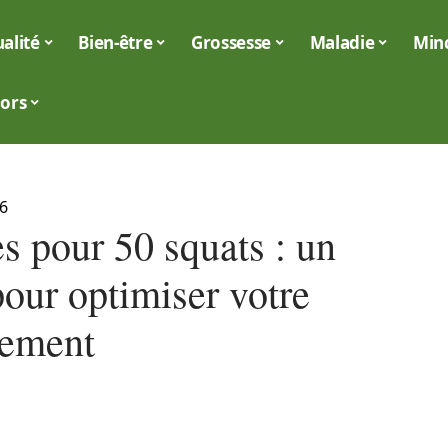
alité
Bien-être
Grossesse
Maladie
Min
iors
6
s pour 50 squats : un
pour optimiser votre
nement