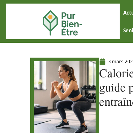
Actu
Sen
3 mars 202
Calorie
guide 
entraî