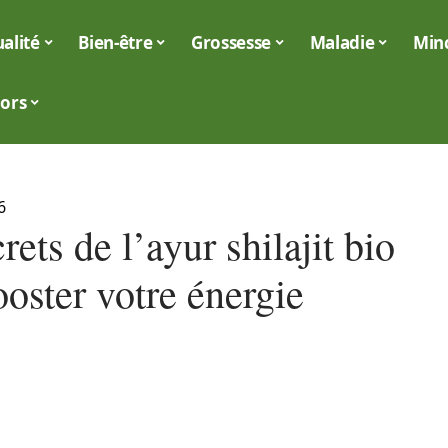
alité
Bien-être
Grossesse
Maladie
Min
iors
6
rets de l’ayur shilajit bio
oster votre énergie