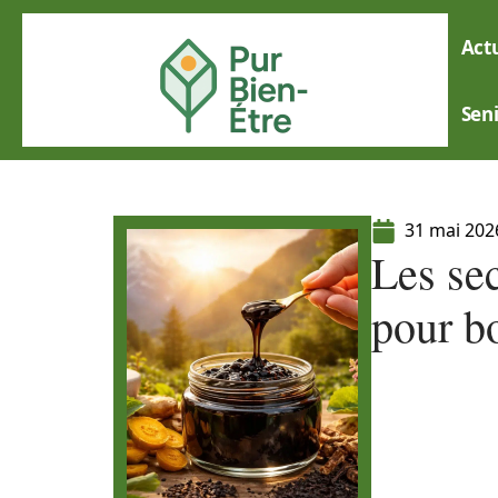
Actu
Sen
31 mai 202
Les sec
pour bo