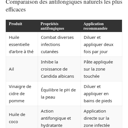
Comparaison des antifongiques naturels les plus
efficaces
Produit
Propriétés
Application
antifongiques
recommandée
Huile
Combat diverses
Diluer et
essentielle
infections
appliquer deux
d’arbre à thé
cutanées
fois par jour
Inhibe la
Pâte appliquée
Ail
croissance de
sur la zone
Candida albicans
touchée
Vinaigre de
Diluer et
Équilibre le pH de
cidre de
appliquer en
la peau
pomme
bains de pieds
Action
Application
Huile de
antifongique et
directe sur la
coco
hydratante
zone infectée