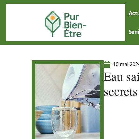
Actu
Sen
10 mai 202
Eau sai
secrets